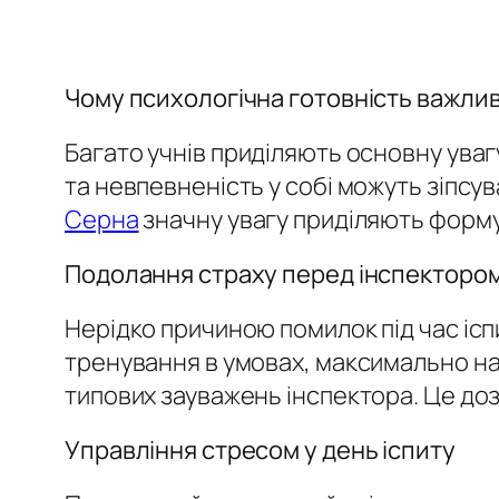
Чому психологічна готовність важли
Багато учнів приділяють основну ува
та невпевненість у собі можуть зіпсу
Серна
значну увагу приділяють форму
Подолання страху перед інспекторо
Нерідко причиною помилок під час ісп
тренування в умовах, максимально на
типових зауважень інспектора. Це доз
Управління стресом у день іспиту