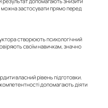
ий результат допомагають знизити
і можна застосувати прямо перед
руктора створюють психологічний
 довіряють своїм навичкам, значно
ердити власний рівень підготовки.
єї компетентності допомагають діяти