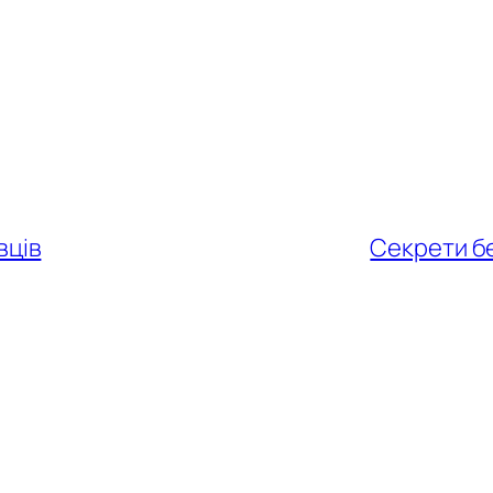
вців
Секрети бе