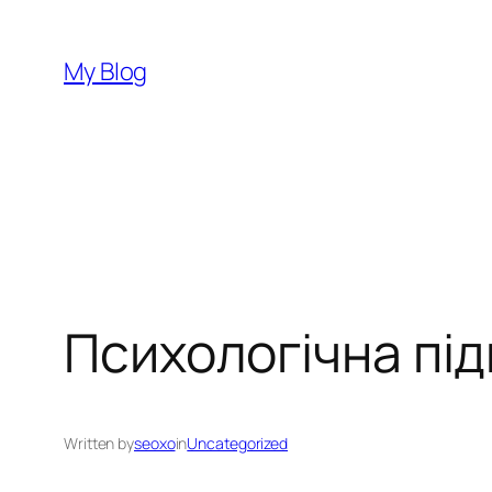
Перейти
до
My Blog
вмісту
Психологічна під
Written by
seoxo
in
Uncategorized