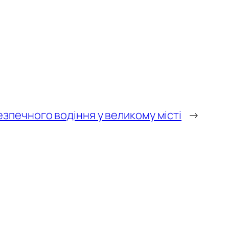
зпечного водіння у великому місті
→