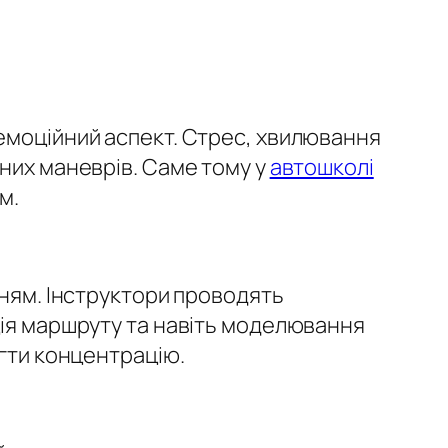
емоційний аспект. Стрес, хвилювання
аних маневрів. Саме тому у
автошколі
м.
нням. Інструктори проводять
ція маршруту та навіть моделювання
егти концентрацію.