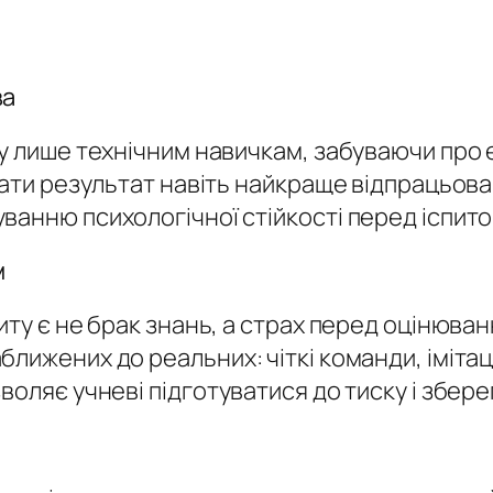
ва
гу лише технічним навичкам, забуваючи про 
вати результат навіть найкраще відпрацьов
ванню психологічної стійкості перед іспито
м
иту є не брак знань, а страх перед оцінюва
ближених до реальних: чіткі команди, іміта
воляє учневі підготуватися до тиску і збер