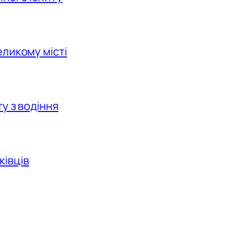
еликому місті
у з водіння
ківців