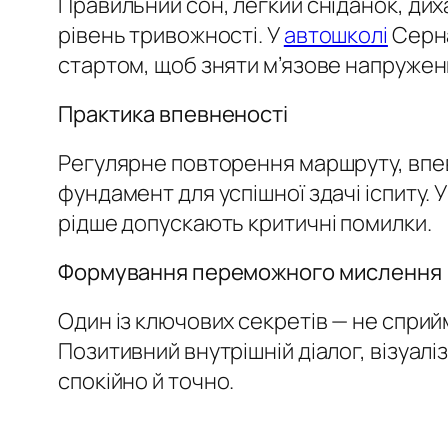
Правильний сон, легкий сніданок, ди
рівень тривожності. У
автошколі
Серна
стартом, щоб зняти м’язове напруженн
Практика впевненості
Регулярне повторення маршруту, впев
фундамент для успішної здачі іспиту. 
рідше допускають критичні помилки.
Формування переможного мислення
Один із ключових секретів — не сприйм
Позитивний внутрішній діалог, візуалі
спокійно й точно.