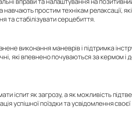
хальні вправи та налаштування на позитивн
 навчають простим технікам релаксації, як
я та стабілізувати серцебиття.
нене виконання маневрів і підтримка інст
Учні, які впевнено почуваються за кермом і
ати іспит як загрозу, а як можливість підтв
зація успішної поїздки та усвідомлення сво