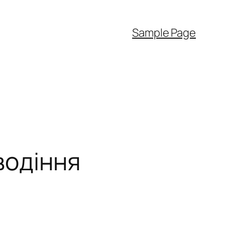
Sample Page
водіння