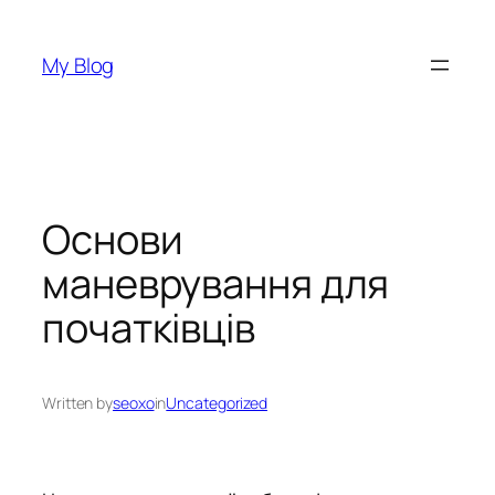
Перейти
до
My Blog
вмісту
Основи
маневрування для
початківців
Written by
seoxo
in
Uncategorized