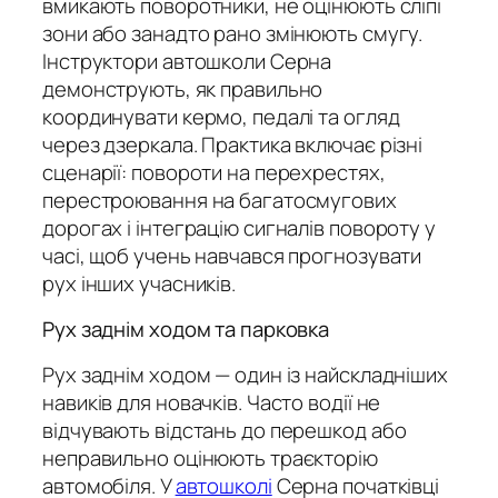
вмикають поворотники, не оцінюють сліпі
зони або занадто рано змінюють смугу.
Інструктори автошколи Серна
демонструють, як правильно
координувати кермо, педалі та огляд
через дзеркала. Практика включає різні
сценарії: повороти на перехрестях,
перестроювання на багатосмугових
дорогах і інтеграцію сигналів повороту у
часі, щоб учень навчався прогнозувати
рух інших учасників.
Рух заднім ходом та парковка
Рух заднім ходом — один із найскладніших
навиків для новачків. Часто водії не
відчувають відстань до перешкод або
неправильно оцінюють траєкторію
автомобіля. У
автошколі
Серна початківці