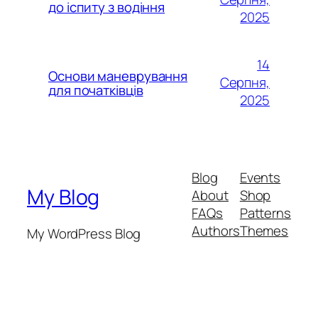
до іспиту з водіння
2025
14
Основи маневрування
Серпня,
для початківців
2025
Blog
Events
My Blog
About
Shop
FAQs
Patterns
Authors
Themes
My WordPress Blog