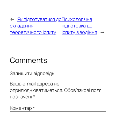
←
Як підготуватися до
Психологічна
складання
підготовка до
теоретичного іспиту
іспиту з водіння
→
Comments
Залишити відповідь
Ваша e-mail адреса не
оприлюднюватиметься.
Обов’язкові поля
позначені
*
Коментар
*