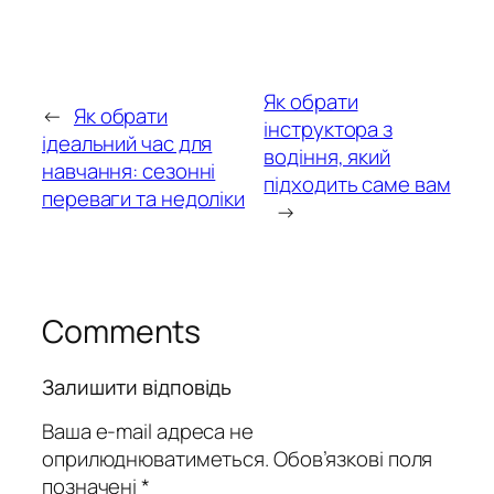
Як обрати
←
Як обрати
інструктора з
ідеальний час для
водіння, який
навчання: сезонні
підходить саме вам
переваги та недоліки
→
Comments
Залишити відповідь
Ваша e-mail адреса не
оприлюднюватиметься.
Обов’язкові поля
позначені
*