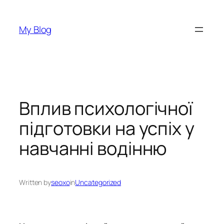
Перейти
до
My Blog
вмісту
Вплив психологічної
підготовки на успіх у
навчанні водінню
Written by
seoxo
in
Uncategorized