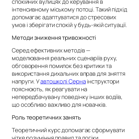
спокійних вулицях до керування в
інтенсивному міському потоці. Такий підхід
допомагає адаптуватися до стресових
умов і зберігати спокій у будь-якій ситуації.
Методи зниження тривожності
Серед ефективних методів —
моделювання реальних сценаріїв руху,
обговорення помилок без критики та
використання дихальних вправ для зняття
напруги. У
автошколі Серна
інструктори
пояснюють, як реагувати на
непередбачувану поведінку інших водіїв,
що особливо важливо для новачків.
Роль теоретичних занять
Теоретичний курс допомагає сформувати
чітке розуміння правил та логіки