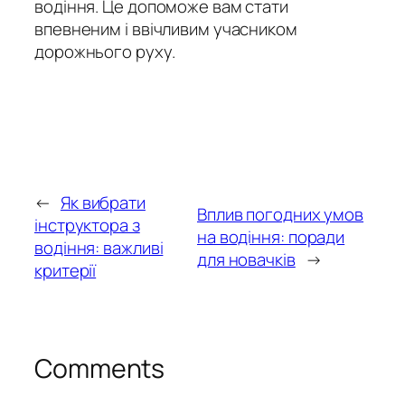
водіння. Це допоможе вам стати
впевненим і ввічливим учасником
дорожнього руху.
←
Як вибрати
Вплив погодних умов
інструктора з
на водіння: поради
водіння: важливі
для новачків
→
критерії
Comments