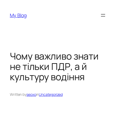
Перейти
до
My Blog
вмісту
Чому важливо знати
не тільки ПДР, а й
культуру водіння
Written by
seoxo
in
Uncategorized