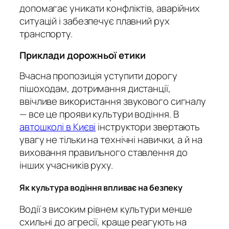
допомагає уникати конфліктів, аварійних
ситуацій і забезпечує плавний рух
транспорту.
Приклади дорожньої етики
Вчасна пропозиція уступити дорогу
пішоходам, дотримання дистанції,
ввічливе використання звукового сигналу
— все це прояви культури водіння. В
автошколі в Києві
інструктори звертають
увагу не тільки на технічні навички, а й на
виховання правильного ставлення до
інших учасників руху.
Як культура водіння впливає на безпеку
Водії з високим рівнем культури менше
схильні до агресії, краще реагують на