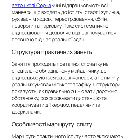
автошколі Серна
учні відпрацьовують всі
маневри, що входять до іспиту: старт і зупинка,
рух заднім ходом, перестроювання, обгін,
повороти та парковку. Таке систематичне
відпрацювання дозволяє водієві почуватися
впевнено під час реальної здачі.
Структура практичних занять
Заняття проходять поетапно: спочатку на
спеціально обладнаному майданчику, де
відпрацьовуються базові маневри, а потім — у
реальних умовах міського трафіку. Інструктори
показують, як правильно оцінювати дорожню
обстановку, розраховувати дистанцію та
координувати дії кермом, педалями та
дзеркалами.
Особливості маршруту іспиту
Маршрути практичного іспиту часто включають