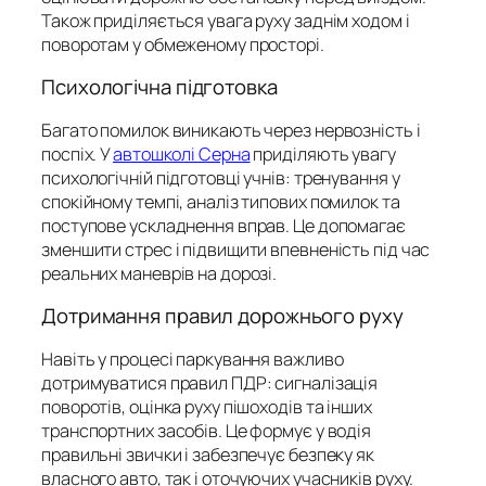
Також приділяється увага руху заднім ходом і
поворотам у обмеженому просторі.
Психологічна підготовка
Багато помилок виникають через нервозність і
поспіх. У
автошколі Серна
приділяють увагу
психологічній підготовці учнів: тренування у
спокійному темпі, аналіз типових помилок та
поступове ускладнення вправ. Це допомагає
зменшити стрес і підвищити впевненість під час
реальних маневрів на дорозі.
Дотримання правил дорожнього руху
Навіть у процесі паркування важливо
дотримуватися правил ПДР: сигналізація
поворотів, оцінка руху пішоходів та інших
транспортних засобів. Це формує у водія
правильні звички і забезпечує безпеку як
власного авто, так і оточуючих учасників руху.