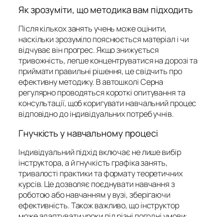
Як зрозуміти, що методика вам підходить
Після кількох занять учень може оцінити,
наскільки зрозуміло пояснюється матеріал і чи
відчуває він прогрес. Якщо знижується
тривожність, легше концентруватися на дорозі та
приймати правильні рішення, це свідчить про
ефективну методику. В автошколі Серна
регулярно проводяться короткі опитування та
консультації, щоб коригувати навчальний процес
відповідно до індивідуальних потреб учнів.
Гнучкість у навчальному процесі
Індивідуальний підхід включає не лише вибір
інструктора, а й гнучкість графіка занять,
тривалості практики та формату теоретичних
курсів. Це дозволяє поєднувати навчання з
роботою або навчанням у вузі, зберігаючи
ефективність. Також важливо, що інструктор
може адаптувати уроки під різні погодні умови: