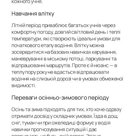
кожного учня.
Навчання влітку
Літній період приваблює багатьох учнів через
комфортну погоду, довгий світловий день і теплі
температури, які створюють ідеальні умови для
початкового етапу водіння. Влітку можна
зосередитися на базових навичках керування,
маневруванні в міському потоці, паркуванні та
відпрацюванні маршрутів. Проте є й нюанс — в
теплу пору року не вдасться відпрацювати
водіння на слизькій дорозі чи в умовах обмеженої
видимості.
Переваги осінньо-зимового періоду
Осінь та зима підходять для тих, хто хоче одразу
отримати досвід у складних умовах. Їзда в дощ,
сніг, туман чи при ожеледиці формує у водія
навички прогнозування ситуацій і дає