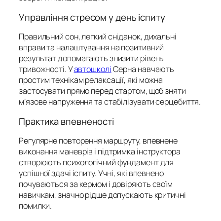
Управління стресом у день іспиту
Правильний сон, легкий сніданок, дихальні
вправи та налаштування на позитивний
результат допомагають знизити рівень
тривожності. У
автошколі
Серна навчають
простим технікам релаксації, які можна
застосувати прямо перед стартом, щоб зняти
м’язове напруження та стабілізувати серцебиття.
Практика впевненості
Регулярне повторення маршруту, впевнене
виконання маневрів і підтримка інструктора
створюють психологічний фундамент для
успішної здачі іспиту. Учні, які впевнено
почуваються за кермом і довіряють своїм
навичкам, значно рідше допускають критичні
помилки.