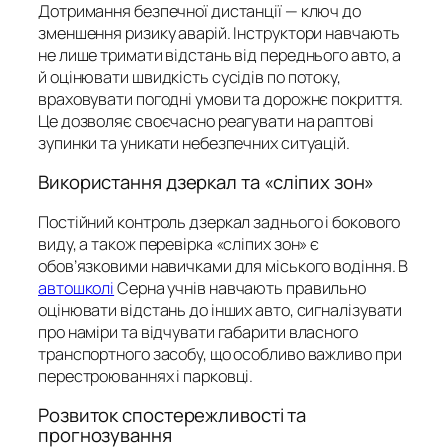
Дотримання безпечної дистанції — ключ до
зменшення ризику аварій. Інструктори навчають
не лише тримати відстань від переднього авто, а
й оцінювати швидкість сусідів по потоку,
враховувати погодні умови та дорожнє покриття.
Це дозволяє своєчасно реагувати на раптові
зупинки та уникати небезпечних ситуацій.
Використання дзеркал та «сліпих зон»
Постійний контроль дзеркал заднього і бокового
виду, а також перевірка «сліпих зон» є
обов’язковими навичками для міського водіння. В
автошколі
Серна учнів навчають правильно
оцінювати відстань до інших авто, сигналізувати
про наміри та відчувати габарити власного
транспортного засобу, що особливо важливо при
перестроюваннях і парковці.
Розвиток спостережливості та
прогнозування