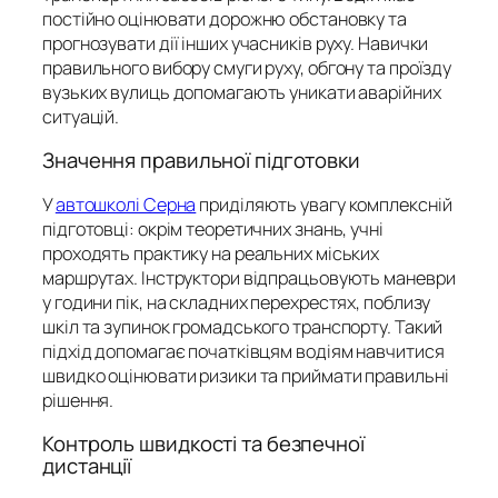
постійно оцінювати дорожню обстановку та
прогнозувати дії інших учасників руху. Навички
правильного вибору смуги руху, обгону та проїзду
вузьких вулиць допомагають уникати аварійних
ситуацій.
Значення правильної підготовки
У
автошколі Серна
приділяють увагу комплексній
підготовці: окрім теоретичних знань, учні
проходять практику на реальних міських
маршрутах. Інструктори відпрацьовують маневри
у години пік, на складних перехрестях, поблизу
шкіл та зупинок громадського транспорту. Такий
підхід допомагає початківцям водіям навчитися
швидко оцінювати ризики та приймати правильні
рішення.
Контроль швидкості та безпечної
дистанції