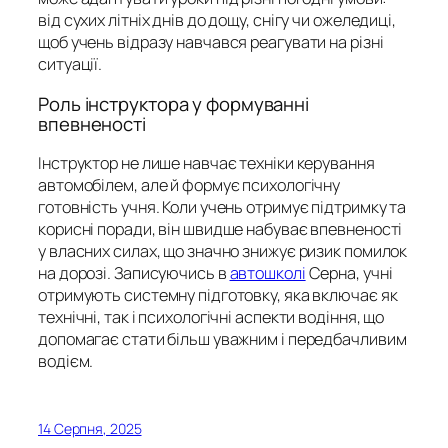
від сухих літніх днів до дощу, снігу чи ожеледиці,
щоб учень відразу навчався реагувати на різні
ситуації.
Роль інструктора у формуванні
впевненості
Інструктор не лише навчає техніки керування
автомобілем, але й формує психологічну
готовність учня. Коли учень отримує підтримку та
корисні поради, він швидше набуває впевненості
у власних силах, що значно знижує ризик помилок
на дорозі. Записуючись в
автошколі
Серна, учні
отримують системну підготовку, яка включає як
технічні, так і психологічні аспекти водіння, що
допомагає стати більш уважним і передбачливим
водієм.
14 Серпня, 2025