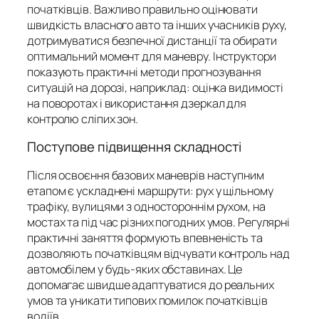
початківців. Важливо правильно оцінювати
швидкість власного авто та інших учасників руху,
дотримуватися безпечної дистанції та обирати
оптимальний момент для маневру. Інструктори
показують практичні методи прогнозування
ситуацій на дорозі, наприклад: оцінка видимості
на поворотах і використання дзеркал для
контролю сліпих зон.
Поступове підвищення складності
Після освоєння базових маневрів наступним
етапом є ускладнені маршрути: рух у щільному
трафіку, вулицями з одностороннім рухом, на
мостах та під час різних погодних умов. Регулярні
практичні заняття формують впевненість та
дозволяють початківцям відчувати контроль над
автомобілем у будь-яких обставинах. Це
допомагає швидше адаптуватися до реальних
умов та уникати типових помилок початківців
водіїв.