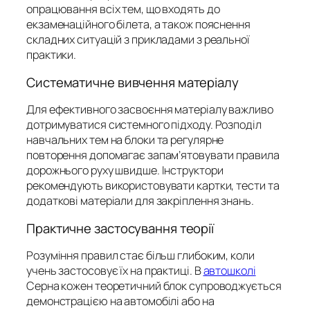
опрацювання всіх тем, що входять до
екзаменаційного білета, а також пояснення
складних ситуацій з прикладами з реальної
практики.
Систематичне вивчення матеріалу
Для ефективного засвоєння матеріалу важливо
дотримуватися системного підходу. Розподіл
навчальних тем на блоки та регулярне
повторення допомагає запам’ятовувати правила
дорожнього руху швидше. Інструктори
рекомендують використовувати картки, тести та
додаткові матеріали для закріплення знань.
Практичне застосування теорії
Розуміння правил стає більш глибоким, коли
учень застосовує їх на практиці. В
автошколі
Серна кожен теоретичний блок супроводжується
демонстрацією на автомобілі або на