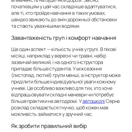
впевненість на будь-якій дорозі. Звісно,
початківцям у цей час складніше адаптуватися,
але ті, хто пройде навчання в таких умовах,
швидко звикають до змін дорожньої обстановки
та стають уважнішими водіями.
Завантаженість груп і комфорт навчання
Ще один аспект — кількість учнів у групі. В пікові
місяці, наприклад у вересні чи травні, набір
зазвичай великий, і на одного інструктора
припадає більше студентів. У міжсезоння
(листопад, лютий) групи менші, а інструктор може
приділити більше індивідуальної уваги кожному
учневі. Це особливо важливо для тих, хто хоче
відпрацьовувати складні маневри чи потребує
більше практики на автодромі. У
автошколі
Серна
розклад складається гнучко, щоб кожен мав
можливість займатися у зручний час.
Як зробити правильний вибір