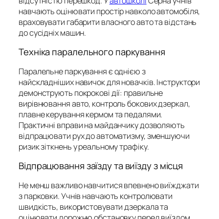
відсутністю перешкод. У
автошколі
Серна учнів
навчають оцінювати простір навколо автомобіля,
враховувати габарити власного авто та відстань
до сусідніх машин.
Техніка паралельного паркування
Паралельне паркування є однією з
найскладніших навичок для новачків. Інструктори
демонструють покрокові дії: правильне
вирівнювання авто, контроль бокових дзеркал,
плавне керування кермом та педалями.
Практичні вправи на майданчику дозволяють
відпрацювати рух до автоматизму, зменшуючи
ризик зіткнень у реальному трафіку.
Відпрацювання заїзду та виїзду з місця
Не менш важливо навчитися впевнено виїжджати
з парковки. Учнів навчають контролювати
швидкість, використовувати дзеркала та
оцінювати дорожню обстановку перед виїздом.