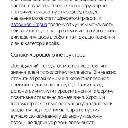
часто відчувають стрес, і якщо інструктор не
підтримує комфортну атмосферу, процес
навчання може стати джерелом тривоги. У
автошколі Серна
пропонують учням можливість
обирати інструктора, орієнтуючись на його стиль
викладання, досвід роботи та підхід до навчання
різних категорій водіїв.
Ознаки хорошого інструктора
Досвідчений інструктор має не лише технічні
знання, але й психологічну чутливість. Він уважно
стежить за реакціями учня, коректно пояснює
помилки та дає чіткі інструкції. Такий підхід
допомагає уникнути перевантаження та формує
позитивне ставлення до навчання. Хороший
інструктор також вміє поступово ускладнювати
завдання: від простих маневрів на пустих
вулицях до керування у щільному міському
потоці, що підвищує рівень впевненості.