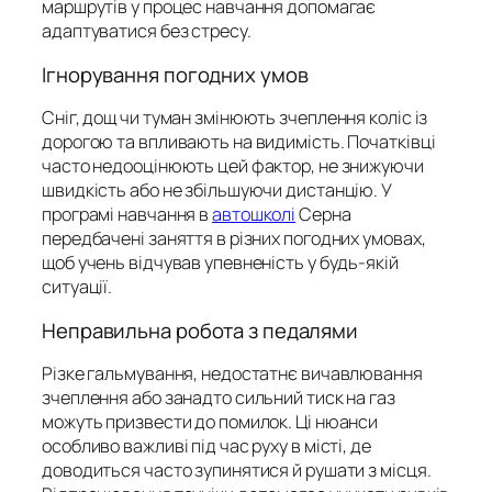
маршрутів у процес навчання допомагає
адаптуватися без стресу.
Ігнорування погодних умов
Сніг, дощ чи туман змінюють зчеплення коліс із
дорогою та впливають на видимість. Початківці
часто недооцінюють цей фактор, не знижуючи
швидкість або не збільшуючи дистанцію. У
програмі навчання в
автошколі
Серна
передбачені заняття в різних погодних умовах,
щоб учень відчував упевненість у будь-якій
ситуації.
Неправильна робота з педалями
Різке гальмування, недостатнє вичавлювання
зчеплення або занадто сильний тиск на газ
можуть призвести до помилок. Ці нюанси
особливо важливі під час руху в місті, де
доводиться часто зупинятися й рушати з місця.