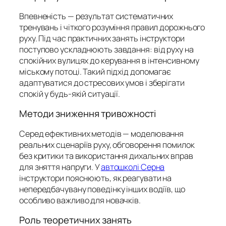
Впевненість — результат систематичних
тренувань і чіткого розуміння правил дорожнього
руху. Під час практичних занять інструктори
поступово ускладнюють завдання: від руху на
спокійних вулицях до керування в інтенсивному
міському потоці. Такий підхід допомагає
адаптуватися до стресових умов і зберігати
спокій у будь-якій ситуації.
Методи зниження тривожності
Серед ефективних методів — моделювання
реальних сценаріїв руху, обговорення помилок
без критики та використання дихальних вправ
для зняття напруги. У
автошколі Серна
інструктори пояснюють, як реагувати на
непередбачувану поведінку інших водіїв, що
особливо важливо для новачків.
Роль теоретичних занять