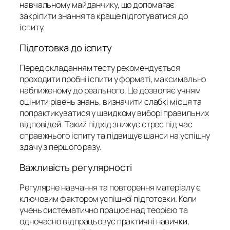
навчальному майданчику, що допомагає
закріпити знання та краще підготуватися до
іспиту.
Підготовка до іспиту
Перед складанням тесту рекомендується
проходити пробні іспити у форматі, максимально
наближеному до реального. Це дозволяє учням
оцінити рівень знань, визначити слабкі місця та
попрактикуватися у швидкому виборі правильних
відповідей. Такий підхід знижує стрес під час
справжнього іспиту та підвищує шанси на успішну
здачу з першого разу.
Важливість регулярності
Регулярне навчання та повторення матеріалу є
ключовим фактором успішної підготовки. Коли
учень систематично працює над теорією та
одночасно відпрацьовує практичні навички,