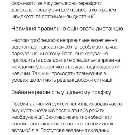
формувати звичку регулярно перевіряти
дзеркала, поєднуючи цей процес із контролем
швидкості та дотриманням дистанції.
Невміння правильно оцінювати дистанцію
Частою проблемою є неправильне визначення
відстані до інших автомобілів, особливо під час
паркування чи обгону. Впевнене керування
приходить із досвідом, але спеціальні вправи на
майданчику дозволяють швидше відпрацювати
навички. Так, учні проходять тренування в
умовах, що імітують реальні дорожні ситуації.
Зайва нервозність у щільному трафіку
Пробки, активний рух і сигнали інших водіїв часто
змушують новачків поспішати або робити
необдумані дії. Важливо навчитися зберігати
спокій, навіть коли навколо інтенсивний потік
автомобілів. Поступове введення складних