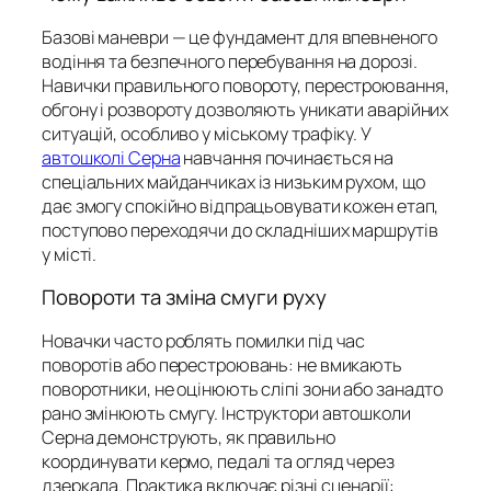
Базові маневри — це фундамент для впевненого
водіння та безпечного перебування на дорозі.
Навички правильного повороту, перестроювання,
обгону і розвороту дозволяють уникати аварійних
ситуацій, особливо у міському трафіку. У
автошколі Серна
навчання починається на
спеціальних майданчиках із низьким рухом, що
дає змогу спокійно відпрацьовувати кожен етап,
поступово переходячи до складніших маршрутів
у місті.
Повороти та зміна смуги руху
Новачки часто роблять помилки під час
поворотів або перестроювань: не вмикають
поворотники, не оцінюють сліпі зони або занадто
рано змінюють смугу. Інструктори автошколи
Серна демонструють, як правильно
координувати кермо, педалі та огляд через
дзеркала. Практика включає різні сценарії: