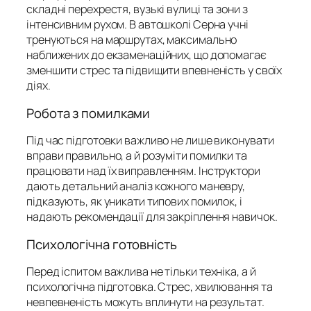
складні перехрестя, вузькі вулиці та зони з
інтенсивним рухом. В автошколі Серна учні
тренуються на маршрутах, максимально
наближених до екзаменаційних, що допомагає
зменшити стрес та підвищити впевненість у своїх
діях.
Робота з помилками
Під час підготовки важливо не лише виконувати
вправи правильно, а й розуміти помилки та
працювати над їх виправленням. Інструктори
дають детальний аналіз кожного маневру,
підказують, як уникати типових помилок, і
надають рекомендації для закріплення навичок.
Психологічна готовність
Перед іспитом важлива не тільки техніка, а й
психологічна підготовка. Стрес, хвилювання та
невпевненість можуть вплинути на результат.