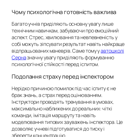
Чому психологічна готовність важлива
Багато учнів приділяють основну увагу лише
технічним навичкам, забуваючи про емоційний
аспект. Стрес, хвилювання та невпевненість у
собі можуть зіпсувати результат навіть найкраще
відпрацьованих маневрів. Саме тому у
автошколі
Серна
значну увагу приділяють формуванню
психологічної стійкості перед іспитом.
Подолання страху перед інспектором
Нерідко причиною помилок під час іспиту є не
брак знань, а страх перед оцінюванням.
Інструктори проводять тренування в умовах,
максимально наближених до реальних: чіткі
команди, імітація маршруту та навіть
моделювання типових зауважень інспектора. Це
дозволяє учневі підготуватися до тиску і
зберегти концентрацію.