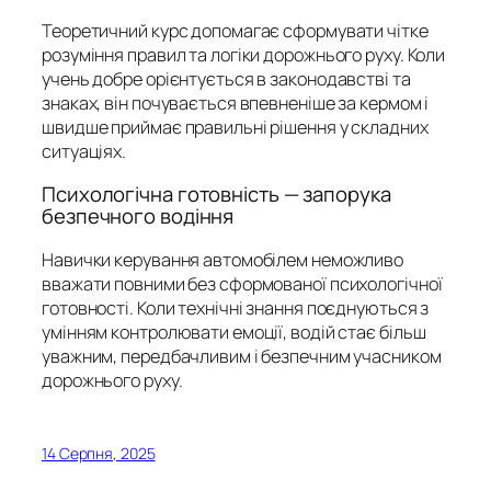
Теоретичний курс допомагає сформувати чітке
розуміння правил та логіки дорожнього руху. Коли
учень добре орієнтується в законодавстві та
знаках, він почувається впевненіше за кермом і
швидше приймає правильні рішення у складних
ситуаціях.
Психологічна готовність — запорука
безпечного водіння
Навички керування автомобілем неможливо
вважати повними без сформованої психологічної
готовності. Коли технічні знання поєднуються з
умінням контролювати емоції, водій стає більш
уважним, передбачливим і безпечним учасником
дорожнього руху.
14 Серпня, 2025