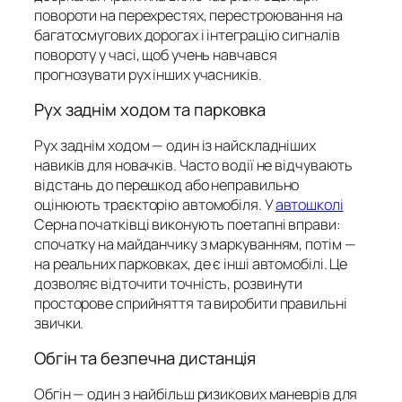
повороти на перехрестях, перестроювання на
багатосмугових дорогах і інтеграцію сигналів
повороту у часі, щоб учень навчався
прогнозувати рух інших учасників.
Рух заднім ходом та парковка
Рух заднім ходом — один із найскладніших
навиків для новачків. Часто водії не відчувають
відстань до перешкод або неправильно
оцінюють траєкторію автомобіля. У
автошколі
Серна початківці виконують поетапні вправи:
спочатку на майданчику з маркуванням, потім —
на реальних парковках, де є інші автомобілі. Це
дозволяє відточити точність, розвинути
просторове сприйняття та виробити правильні
звички.
Обгін та безпечна дистанція
Обгін — один з найбільш ризикових маневрів для